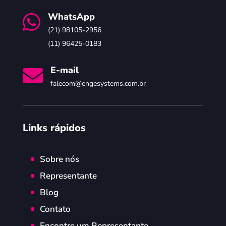
WhatsApp

(21) 98105-2956
(11) 96425-0183
E-mail

falecom@engesystems.com.br
Links rápidos
Sobre nós
Representante
Blog
Contato
Encontre um Representante