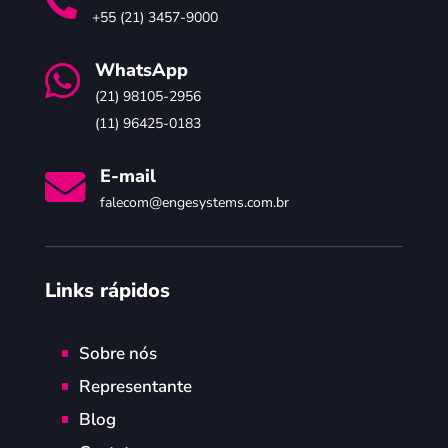

+55 (21) 3457-9000
WhatsApp

(21) 98105-2956
(11) 96425-0183
E-mail

falecom@engesystems.com.br
Links rápidos
Sobre nós
Representante
Blog