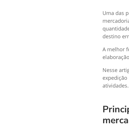
Uma das pr
mercadoria
quantidade
destino er
A melhor f
elaboração
Nesse arti
expedição 
atividades
Princi
merca