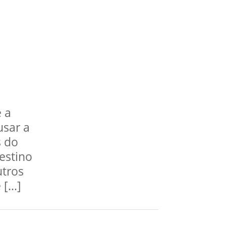
é a
usar a
s do
estino
utros
 […]