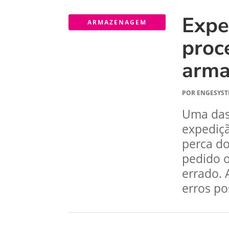
Expe
ARMAZENAGEM
proc
arm
POR
ENGESYST
Uma das 
expediçã
perca do
pedido o
errado. 
erros po