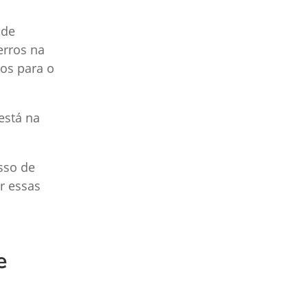
 de
erros na
os para o
está na
sso de
r essas
e